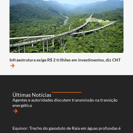
Infraestrutura exige R$ 2 trilhões em investimentos, diz CNT
arrow_forward
Últimas Notícias
Agentes e autoridades discutem transmissão na transição
energética
arrow_forward
Equinor: Trecho do gasoduto de Raia em águas profundas é