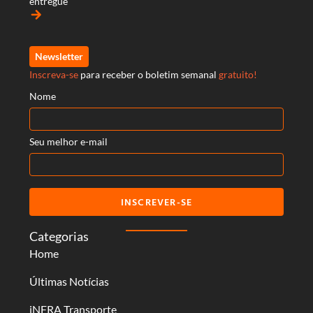
entregue
arrow_forward
Newsletter
Inscreva-se
para receber o boletim semanal
gratuito!
Nome
Seu melhor e-mail
INSCREVER-SE
Categorias
Home
Últimas Notícias
iNFRA Transporte