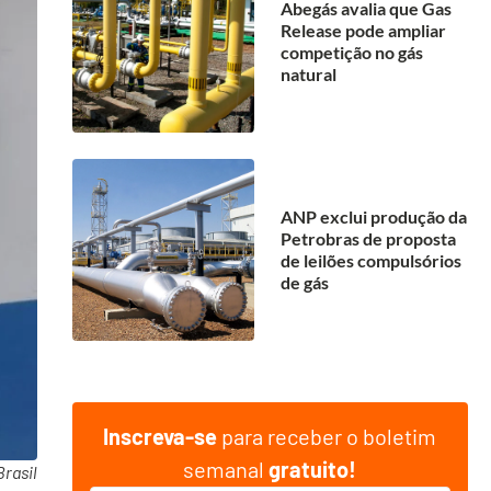
Abegás avalia que Gas
Release pode ampliar
competição no gás
natural
ANP exclui produção da
Petrobras de proposta
de leilões compulsórios
de gás
Inscreva-se
para receber o boletim
semanal
gratuito!
rasil