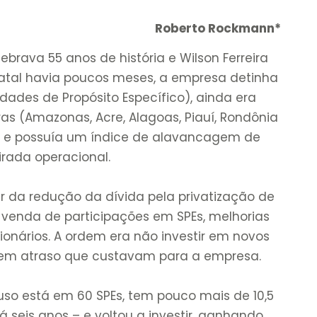
Roberto Rockmann*
ebrava 55 anos de história e Wilson Ferreira
statal havia poucos meses, a empresa detinha
dades de Propósito Específico), ainda era
ras (Amazonas, Acre, Alagoas, Piauí, Rondônia
a) e possuía um índice de alavancagem de
irada operacional.
tir da redução da dívida pela privatização de
a venda de participações em SPEs, melhorias
ionários. A ordem era não investir em novos
s em atraso que custavam para a empresa.
ifuso está em 60 SPEs, tem pouco mais de 10,5
á seis anos – e voltou a investir, ganhando