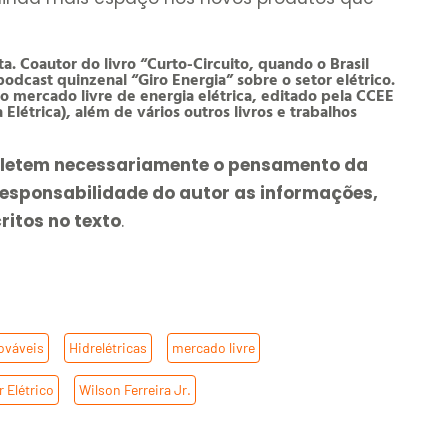
sta. Coautor do livro “Curto-Circuito, quando o Brasil
odcast quinzenal “Giro Energia” sobre o setor elétrico.
o mercado livre de energia elétrica, editado pela CCEE
létrica), além de vários outros livros e trabalhos
efletem necessariamente o pensamento da
responsabilidade do autor as informações,
ritos no texto
.
ováveis
,
Hidrelétricas
,
mercado livre
,
r Elétrico
,
Wilson Ferreira Jr.