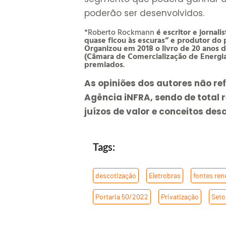
poderão ser desenvolvidos.
*Roberto Rockmann
é escritor e jornali
quase ficou às escuras” e produtor do p
Organizou em 2018 o livro de 20 anos d
(Câmara de Comercialização de Energia E
premiados
.
As opiniões dos autores não r
Agência iNFRA, sendo de total 
juízos de valor e conceitos desc
Tags:
descotização
,
Eletrobras
,
fontes ren
Portaria 50/2022
,
Privatização
,
Seto