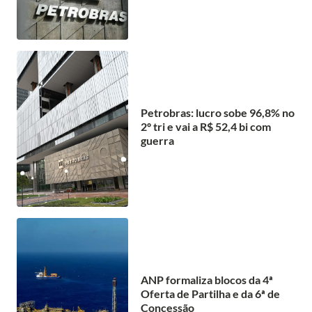
Petrobras: lucro sobe 96,8% no
2º tri e vai a R$ 52,4 bi com
guerra
ANP formaliza blocos da 4ª
Oferta de Partilha e da 6ª de
Concessão