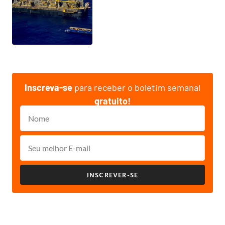
Inscreva-se
para receber o boletim semanal
gratuito!
INSCREVER-SE