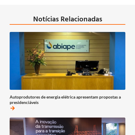
Notícias Relacionadas
Autoprodutores de energia elétrica apresentam propostas a
presidenciáveis
arrow_forward