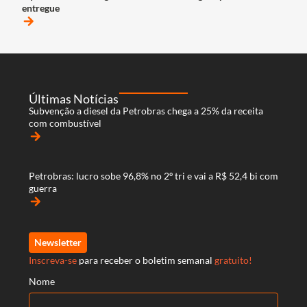
entregue
arrow_forward
Últimas Notícias
Subvenção a diesel da Petrobras chega a 25% da receita
com combustível
arrow_forward
Petrobras: lucro sobe 96,8% no 2º tri e vai a R$ 52,4 bi com
guerra
arrow_forward
Newsletter
Inscreva-se
para receber o boletim semanal
gratuito!
Nome