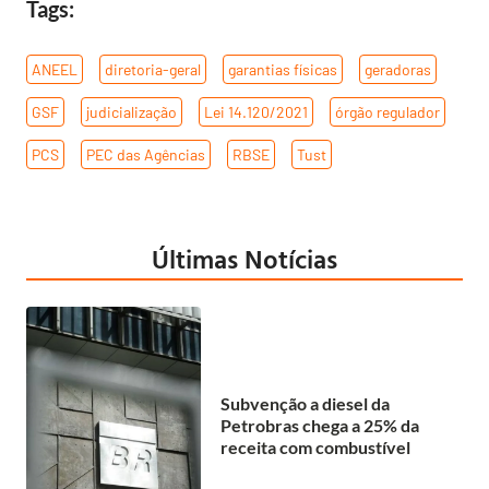
Tags:
ANEEL
,
diretoria-geral
,
garantias físicas
,
geradoras
,
GSF
,
judicialização
,
Lei 14.120/2021
,
órgão regulador
,
PCS
,
PEC das Agências
,
RBSE
,
Tust
Últimas Notícias
Subvenção a diesel da
Petrobras chega a 25% da
receita com combustível