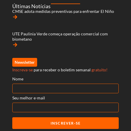
Últimas Notícias
CMSE adota medidas preventivas para enfrentar El Niño
arrow_forward
UTE Paulínia Verde começa operação comercial com
biometano
arrow_forward
Newsletter
Inscreva-se
para receber o boletim semanal
gratuito!
Nome
Seu melhor e-mail
INSCREVER-SE