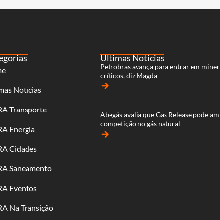
egorias
Últimas Notícias
Petrobras avança para entrar em miner
me
críticos, diz Magda
arrow_forward
mas Notícias
RA Transporte
Abegás avalia que Gas Release pode am
competição no gás natural
RA Energia
arrow_forward
RA Cidades
RA Saneamento
RA Eventos
RA Na Transição