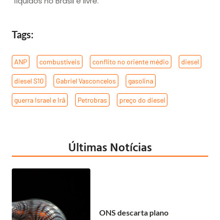
líquidos no Brasil é livre.
Tags:
ANP
,
combustíveis
,
conflito no oriente médio
,
diesel
,
diesel S10
,
Gabriel Vasconcelos
,
gasolina
,
guerra Israel e Irã
,
Petrobras
,
preço do diesel
Últimas Notícias
ONS descarta plano