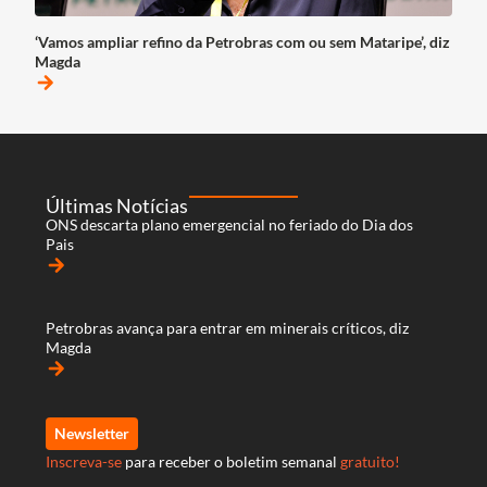
‘Vamos ampliar refino da Petrobras com ou sem Mataripe’, diz
Magda
arrow_forward
Últimas Notícias
ONS descarta plano emergencial no feriado do Dia dos
Pais
arrow_forward
Petrobras avança para entrar em minerais críticos, diz
Magda
arrow_forward
Newsletter
Inscreva-se
para receber o boletim semanal
gratuito!