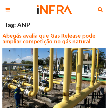
Tag:
ANP
Abegás avalia que Gas Release pode
ampliar competição no gás natural