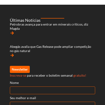
Últimas Notícias
Petrobras avança para entrar em minerais críticos, diz
Magda
arrow_forward
Abegás avalia que Gas Release pode ampliar competição
no gás natural
arrow_forward
Newsletter
Inscreva-se
para receber o boletim semanal
gratuito!
Nome
Seu melhor e-mail