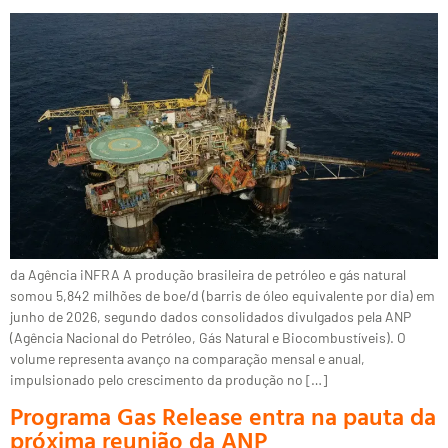
da Agência iNFRA A produção brasileira de petróleo e gás natural
somou 5,842 milhões de boe/d (barris de óleo equivalente por dia) em
junho de 2026, segundo dados consolidados divulgados pela ANP
(Agência Nacional do Petróleo, Gás Natural e Biocombustíveis). O
volume representa avanço na comparação mensal e anual,
impulsionado pelo crescimento da produção no […]
Programa Gas Release entra na pauta da
próxima reunião da ANP