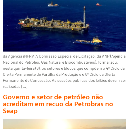
da Agência iNFRA A Comissão Especial de Licitação, da ANP (Agência
Nacional do Petróleo, Gás Natural e Biocombustíveis), formalizou,
nesta quinta-feira (6), os setores e blocos que compõem o 4º Ciclo da
Oferta Permanente de Partilha da Produção e o 6º Ciclo da Oferta
Permanente de Concessão. As sessões públicas dos leilões devem ser
realizadas […]
Governo e setor de petróleo não
acreditam em recuo da Petrobras no
Seap