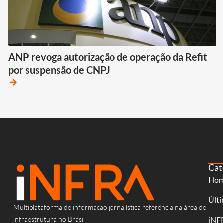
ANP revoga autorização de operação da Refit
por suspensão de CNPJ
arrow_forward
Cat
Ho
Últi
Multiplataforma de informação jornalística referência na área de
infraestrutura no Brasil
iNF