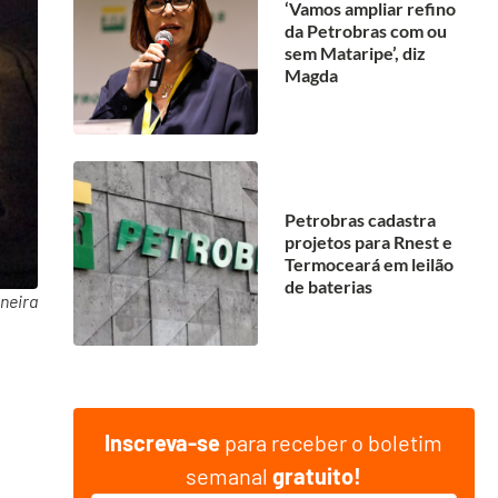
‘Vamos ampliar refino
da Petrobras com ou
sem Mataripe’, diz
Magda
Petrobras cadastra
projetos para Rnest e
Termoceará em leilão
de baterias
oneira
Inscreva-se
para receber o boletim
semanal
gratuito!