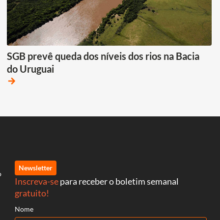
SGB prevê queda dos níveis dos rios na Bacia
do Uruguai
arrow_forward
Newsletter
o
Inscreva-se
para receber o boletim semanal
gratuito!
Nome