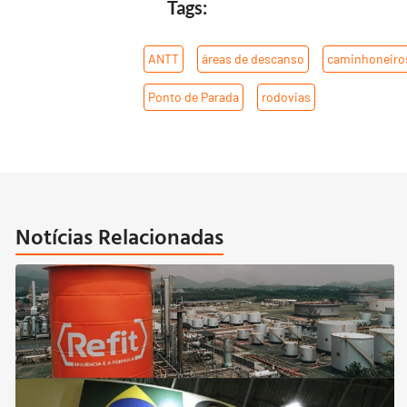
Tags:
ANTT
,
áreas de descanso
,
caminhoneiro
Ponto de Parada
,
rodovias
Notícias Relacionadas