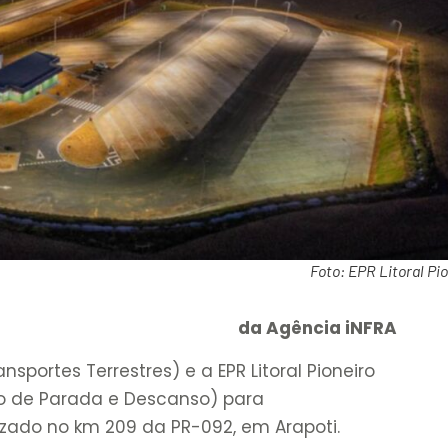
Foto: EPR Litoral Pi
da Agência iNFRA
sportes Terrestres) e a EPR Litoral Pioneiro
o de Parada e Descanso) para
izado no km 209 da PR-092, em Arapoti.