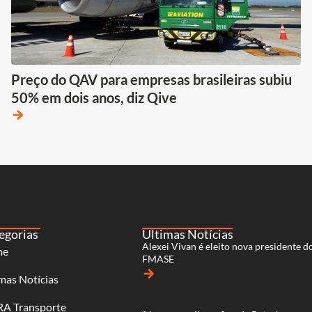
Preço do QAV para empresas brasileiras subiu
50% em dois anos, diz Qive
arrow_forward
egorias
Últimas Notícias
Alexei Vivan é eleito nova presidente d
me
FMASE
arrow_forward
mas Notícias
RA Transporte