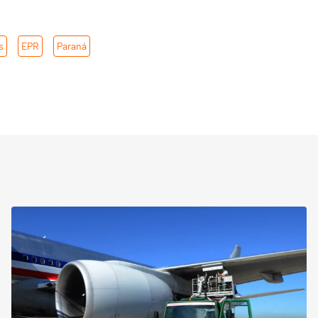
s
,
EPR
,
Paraná
,