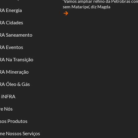
‘Vamos ampliar refino da Petrobras co
sem Mataripe’, diz Magda
RA Energia
arrow_forward
RA Cidades
RA Saneamento
RA Eventos
RA Na Transição
RA Mineração
RA Óleo & Gás
o iNFRA
re Nós
sos Produtos
ne Nossos Serviços