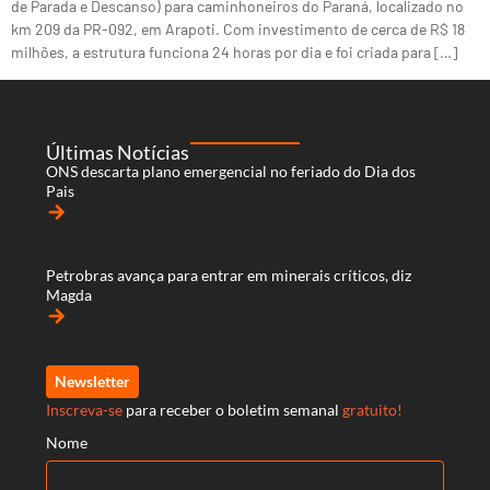
de Parada e Descanso) para caminhoneiros do Paraná, localizado no
km 209 da PR-092, em Arapoti. Com investimento de cerca de R$ 18
milhões, a estrutura funciona 24 horas por dia e foi criada para […]
Últimas Notícias
ONS descarta plano emergencial no feriado do Dia dos
Pais
arrow_forward
Petrobras avança para entrar em minerais críticos, diz
Magda
arrow_forward
Newsletter
Inscreva-se
para receber o boletim semanal
gratuito!
Nome