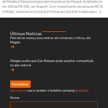
de Parada e Descanso) para caminhoneiros do Paraná, localizado no
km 209 da PR-092, em Arapoti. Com investimento de cerca de R$ 18
milhões, a estrutura funciona 24 horas por dia e foi criada para […]
Últimas Notícias
Petrobras avança para entrar em minerais críticos, diz
Magda
arrow_forward
Abegás avalia que Gas Release pode ampliar competição
no gás natural
arrow_forward
Newsletter
Inscreva-se
para receber o boletim semanal
gratuito!
Nome