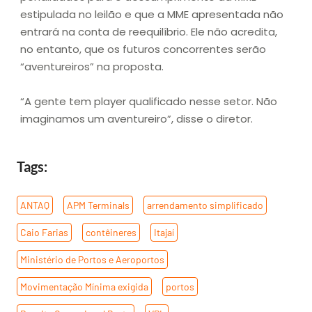
estipulada no leilão e que a MME apresentada não
entrará na conta de reequilíbrio. Ele não acredita,
no entanto, que os futuros concorrentes serão
“aventureiros” na proposta.
“A gente tem player qualificado nesse setor. Não
imaginamos um aventureiro”, disse o diretor.
Tags:
ANTAQ
,
APM Terminals
,
arrendamento simplificado
,
Caio Farias
,
contêineres
,
Itajaí
,
Ministério de Portos e Aeroportos
,
Movimentação Mínima exigida
,
portos
,