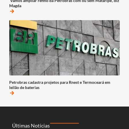
‘Vamos ampliar refino da Petrobras com ou sem Mataripe’, diz
Magda
arrow_forward
Petrobras cadastra projetos para Rnest e Termoceará em
leilão de baterias
arrow_forward
Últimas Notícias