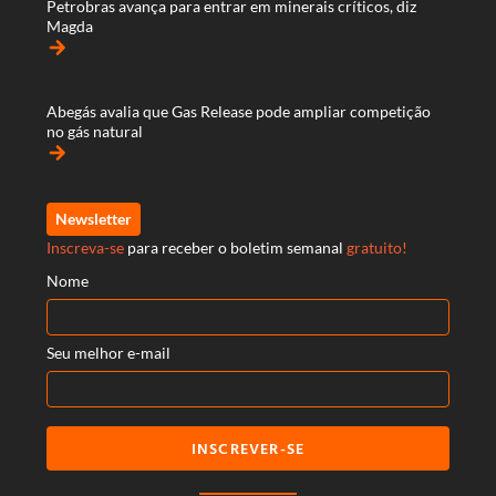
Petrobras avança para entrar em minerais críticos, diz
Magda
arrow_forward
Abegás avalia que Gas Release pode ampliar competição
no gás natural
arrow_forward
Newsletter
Inscreva-se
para receber o boletim semanal
gratuito!
Nome
Seu melhor e-mail
INSCREVER-SE