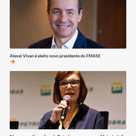
Alexei Vivan é eleito novo presidente do FMASE
arrow_forward