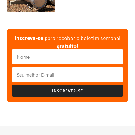
Inscreva-se
para receber o boletim semanal
gratuito!
INSCREVER-SE