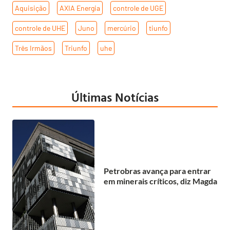
Aquisição
,
AXIA Energia
,
controle de UGE
,
controle de UHE
,
Juno
,
mercúrio
,
tiunfo
,
Três Irmãos
,
Triunfo
,
uhe
Últimas Notícias
Petrobras avança para entrar
em minerais críticos, diz Magda