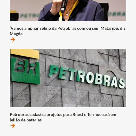
‘Vamos ampliar refino da Petrobras com ou sem Mataripe’, diz
Magda
arrow_forward
Petrobras cadastra projetos para Rnest e Termoceará em
leilão de baterias
arrow_forward