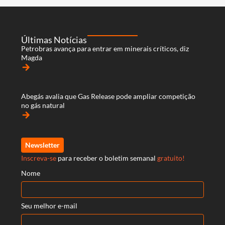
Últimas Notícias
Petrobras avança para entrar em minerais críticos, diz
Magda
arrow_forward
Abegás avalia que Gas Release pode ampliar competição
no gás natural
arrow_forward
Newsletter
Inscreva-se
para receber o boletim semanal
gratuito!
Nome
Seu melhor e-mail