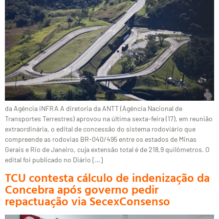
da Agência iNFRA A diretoria da ANTT (Agência Nacional de
Transportes Terrestres) aprovou na última sexta-feira (17), em reunião
extraordinária, o edital de concessão do sistema rodoviário que
compreende as rodovias BR-040/495 entre os estados de Minas
Gerais e Rio de Janeiro, cuja extensão total é de 218,9 quilômetros. O
edital foi publicado no Diário […]
TCU contesta cálculo de indenização da
Concebra após governo pedir
repactuação via SecexConsenso