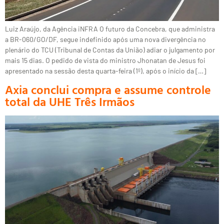
Luiz Araújo, da Agência iNFRA O futuro da Concebra, que administra
a BR-060/GO/DF, segue indefinido após uma nova divergência no
plenário do TCU (Tribunal de Contas da União) adiar o julgamento por
mais 15 dias. O pedido de vista do ministro Jhonatan de Jesus foi
apresentado na sessão desta quarta-feira (1º), após o início da […]
Axia conclui compra e assume controle
total da UHE Três Irmãos