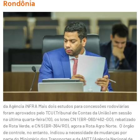
Rondônia
da Agência iNFRA Mais dois estudos para concessões rodoviárias
foram aprovados pelo TCU (Tribunal de Contas da União) em sessão
na última quarta-feira (10), os lotes CN 1 (BR-060/462-GO), rebatizado
de Rota Verde, e CN 5 (BR-364/RO), agora a Rota Agro Norte. O órgão
de controle, no entanto, indicou a necessidade de mudanças por
parte do Ministério dos Transportes e da ANTT (Agência Nacional de