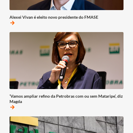
Alexei Vivan é eleito novo presidente do FMASE
arrow_forward
‘Vamos ampliar refino da Petrobras com ou sem Mataripe’, diz
Magda
arrow_forward