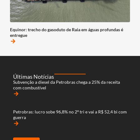
Equinor: trecho do gasoduto de Raia em águas profundas é
entregue
arrow_forward
Últimas Notícias
Subvenção a diesel da Petrobras chega a 25% da receita
com combustível
arrow_forward
Petrobras: lucro sobe 96,8% no 2º tri e vai a R$ 52,4 bi com
guerra
arrow_forward