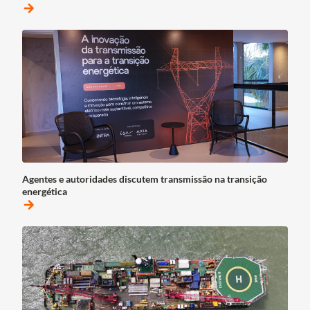
arrow_forward
Agentes e autoridades discutem transmissão na transição
energética
arrow_forward