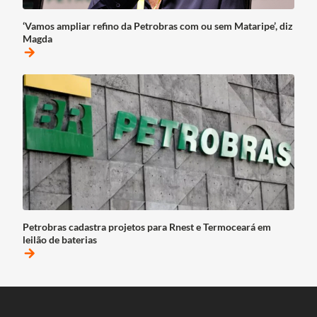
‘Vamos ampliar refino da Petrobras com ou sem Mataripe’, diz
Magda
arrow_forward
Petrobras cadastra projetos para Rnest e Termoceará em
leilão de baterias
arrow_forward