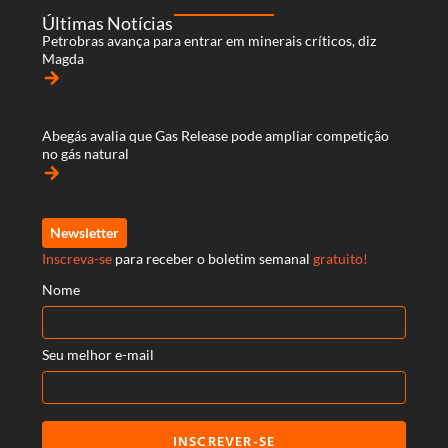
Últimas Notícias
Petrobras avança para entrar em minerais críticos, diz
Magda
arrow_forward
Abegás avalia que Gas Release pode ampliar competição
no gás natural
arrow_forward
Newsletter
Inscreva-se
para receber o boletim semanal
gratuito!
Nome
Seu melhor e-mail
INSCREVER-SE