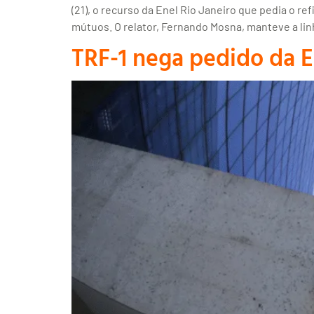
(21), o recurso da Enel Rio Janeiro que pedia o
mútuos. O relator, Fernando Mosna, manteve a lin
TRF-1 nega pedido da 