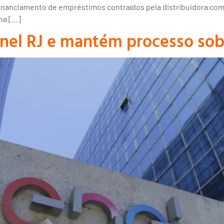
 refinanciamento de empréstimos contraídos pela distribuidora
ha […]
Enel RJ e mantém processo so