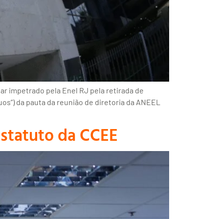
inar impetrado pela Enel RJ pela retirada de
”) da pauta da reunião de diretoria da ANEEL
estatuto da CCEE