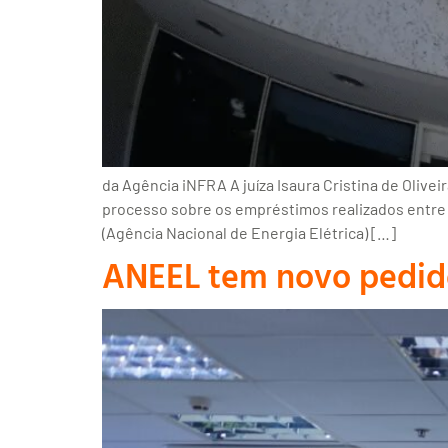
da Agência iNFRA A juíza Isaura Cristina de Olivei
processo sobre os empréstimos realizados entre
(Agência Nacional de Energia Elétrica) […]
ANEEL tem novo pedido