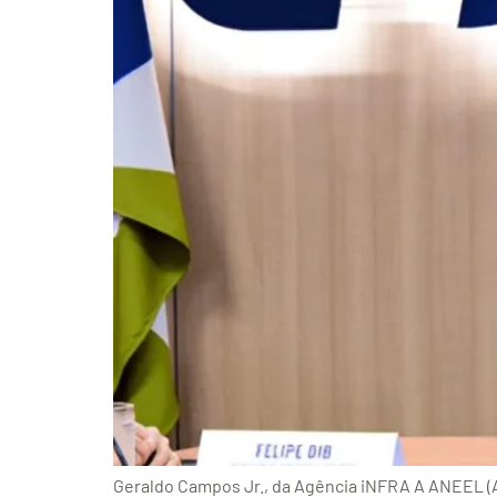
Geraldo Campos Jr., da Agência iNFRA A ANEEL (Ag