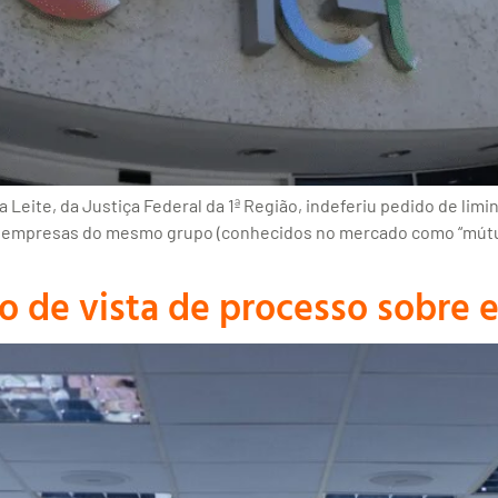
ra Leite, da Justiça Federal da 1ª Região, indeferiu pedido de lim
 empresas do mesmo grupo (conhecidos no mercado como “mútuos
 de vista de processo sobre 