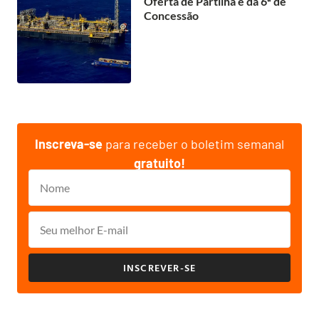
Oferta de Partilha e da 6ª de
Concessão
Inscreva-se
para receber o boletim semanal
gratuito!
INSCREVER-SE