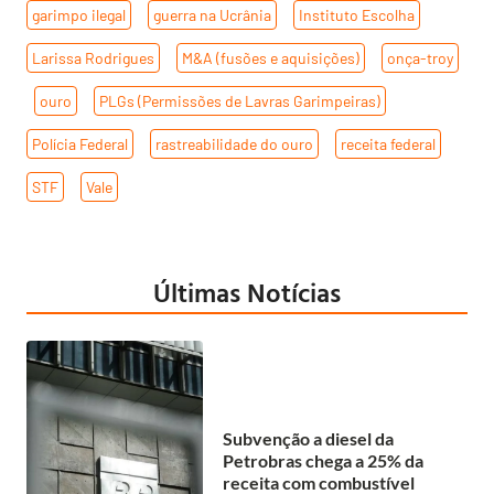
garimpo ilegal
,
guerra na Ucrânia
,
Instituto Escolha
,
Larissa Rodrigues
,
M&A (fusões e aquisições)
,
onça-troy
,
ouro
,
PLGs (Permissões de Lavras Garimpeiras)
,
Polícia Federal
,
rastreabilidade do ouro
,
receita federal
,
STF
,
Vale
Últimas Notícias
Subvenção a diesel da
Petrobras chega a 25% da
receita com combustível