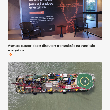
Agentes e autoridades discutem transmissão na transição
energética
arrow_forward