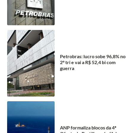
Petrobras: lucro sobe 96,8% no
2º tri e vai a R$ 52,4 bi com
guerra
ANP formaliza blocos da 4ª