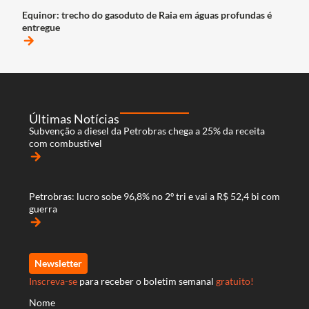
Equinor: trecho do gasoduto de Raia em águas profundas é
entregue
arrow_forward
Últimas Notícias
Subvenção a diesel da Petrobras chega a 25% da receita
com combustível
arrow_forward
Petrobras: lucro sobe 96,8% no 2º tri e vai a R$ 52,4 bi com
guerra
arrow_forward
Newsletter
Inscreva-se
para receber o boletim semanal
gratuito!
Nome