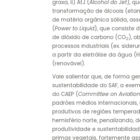
graxa, ii) AtJ (
Alcohol do Jet
), q
transformação de álcoois (etano
de matéria orgânica sólida, as
(
Power to Liquid
), que consiste 
de dióxido de carbono (CO
), o
2
processos industriais (ex. sider
a partir da eletrólise da água (H
(renovável).
Vale salientar que, de forma ger
sustentabilidade do SAF, a exe
do CAEP (
Committee on Aviation
padrões médios internacionais,
produtivos de regiões temperad
hemisfério norte, penalizando, 
produtividade e sustentabilidad
primas vegetais, fortemente ass