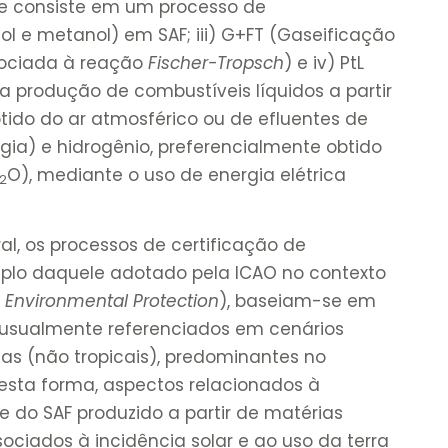
ue consiste em um processo de
l e metanol) em SAF; iii) G+FT (Gaseificação
sociada à reação
Fischer-Tropsch
) e iv) PtL
da produção de combustíveis líquidos a partir
btido do ar atmosférico ou de efluentes de
urgia) e hidrogênio, preferencialmente obtido
O), mediante o uso de energia elétrica
2
al, os processos de certificação de
mplo daquele adotado pela ICAO no contexto
 Environmental Protection
), baseiam-se em
 usualmente referenciados em cenários
as (não tropicais), predominantes no
desta forma, aspectos relacionados à
e do SAF produzido a partir de matérias
ociados à incidência solar e ao uso da terra