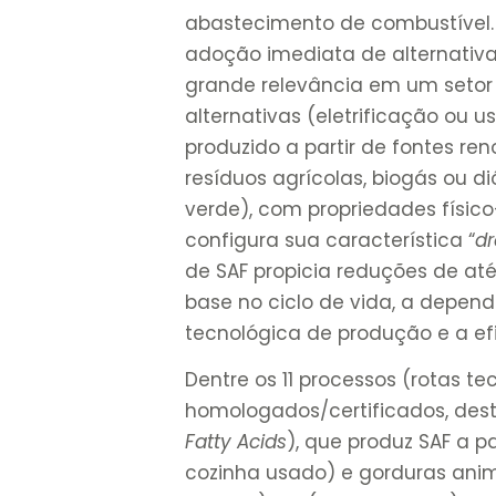
abastecimento de combustível. 
adoção imediata de alternativa
grande relevância em um setor
alternativas (eletrificação ou u
produzido a partir de fontes ren
resíduos agrícolas, biogás ou 
verde), com propriedades físic
configura sua característica “
dr
de SAF propicia reduções de at
base no ciclo de vida, a depen
tecnológica de produção e a efi
Dentre os 11 processos (rotas t
homologados/certificados, dest
Fatty Acids
), que produz SAF a pa
cozinha usado) e gorduras anim