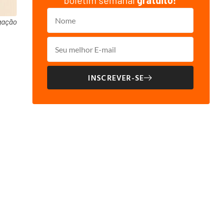
boletim semanal
gratuito!
gação
INSCREVER-SE