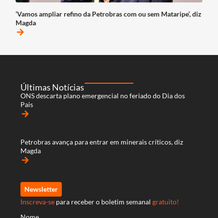
‘Vamos ampliar refino da Petrobras com ou sem Mataripe’, diz
Magda
arrow_forward
Últimas Notícias
ONS descarta plano emergencial no feriado do Dia dos
Pais
arrow_forward
Petrobras avança para entrar em minerais críticos, diz
Magda
arrow_forward
Newsletter
Inscreva-se
para receber o boletim semanal
gratuito!
Nome