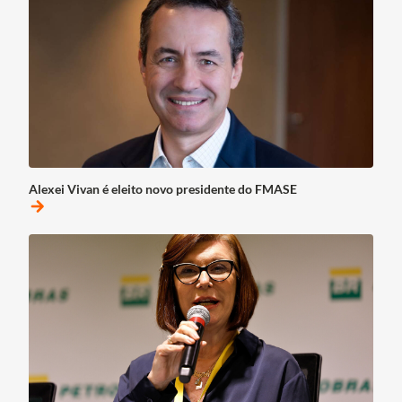
Alexei Vivan é eleito novo presidente do FMASE
arrow_forward