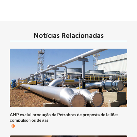
Notícias Relacionadas
ANP exclui produção da Petrobras de proposta de leilões
compulsórios de gás
arrow_forward