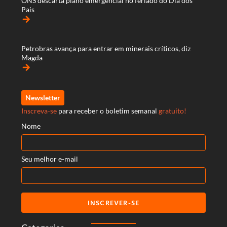
ONS descarta plano emergencial no feriado do Dia dos
Pais
arrow_forward
Petrobras avança para entrar em minerais críticos, diz
Magda
arrow_forward
Newsletter
Inscreva-se
para receber o boletim semanal
gratuito!
Nome
Seu melhor e-mail
INSCREVER-SE