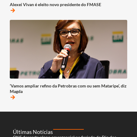
Alexei Vivan é eleito novo presidente do FMASE
arrow_forward
‘Vamos ampliar refino da Petrobras com ou sem Mataripe’, diz
Magda
arrow_forward
Últimas Notícias