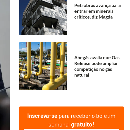
Petrobras avança para
entrar em minerais
críticos, diz Magda
Abegás avalia que Gas
Release pode ampliar
competição no gás
natural
Inscreva-se
para receber o boletim
semanal
gratuito!