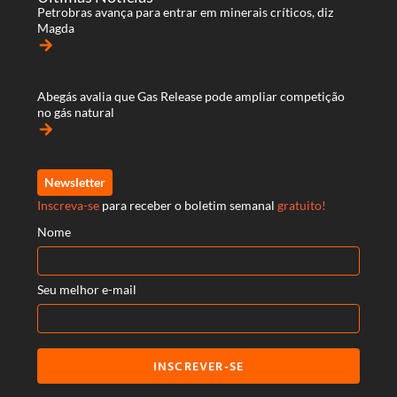
Petrobras avança para entrar em minerais críticos, diz
Magda
arrow_forward
Abegás avalia que Gas Release pode ampliar competição
no gás natural
arrow_forward
Newsletter
Inscreva-se
para receber o boletim semanal
gratuito!
Nome
Seu melhor e-mail
INSCREVER-SE