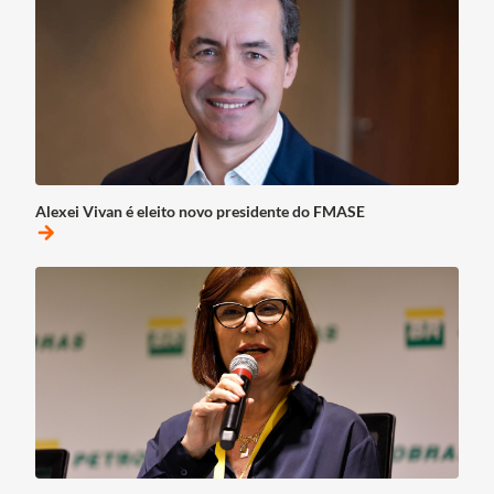
Alexei Vivan é eleito novo presidente do FMASE
arrow_forward