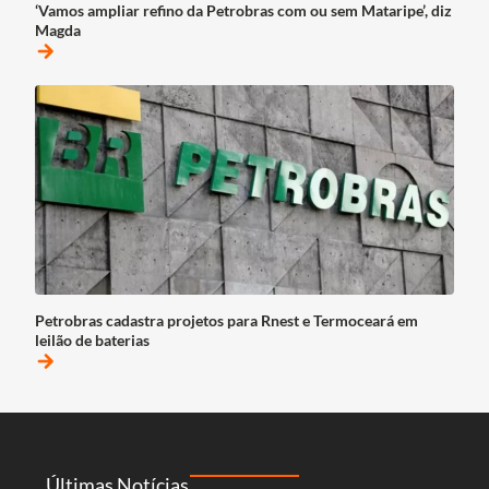
‘Vamos ampliar refino da Petrobras com ou sem Mataripe’, diz
Magda
arrow_forward
Petrobras cadastra projetos para Rnest e Termoceará em
leilão de baterias
arrow_forward
Últimas Notícias