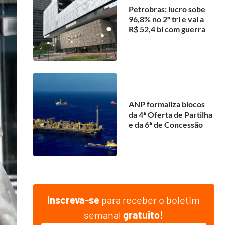
Petrobras: lucro sobe
96,8% no 2º tri e vai a
R$ 52,4 bi com guerra
ANP formaliza blocos
da 4ª Oferta de Partilha
e da 6ª de Concessão
Inscreva-se
para receber o boletim
semanal
gratuito!