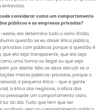
a entrevista.
e pode considerar como um comportamento
gãos públicos e as empresas privadas?
é-existe, ela determina todo o resto. Então,
uma questão se eu disser ética pública,
es privadas com públicas porque a questão é
 que ela seja transparente, que ela seja
 como uma forma ou ilegal ou que seja
assim por diante. Não se deve discutir se a
relações mistas públicas-privadas, porque o
a pessoal, a pequena ética – que a gente
ial, a ética dos negócios, a ética das
isso pressupõe um comportamento claro,
à luz do dia. Tudo que tem que ser
r ocultado, seja no comportamento público