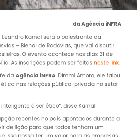
da Agência iNFRA
or Leandro Karnal será o palestrante da
vias – Bienal de Rodovias, que vai discutir
sileiras. O evento acontece nos dias 31 de
ília. As inscrições podem ser feitas
neste link
.
efe da
Agência iNFRA
, Dimmi Amora, ele falou
 ética nas relações público-privada no setor
nteligente é ser ético”, disse Karnal.
rupção recentes no país apontados durante a
vir de lição para que todos tenham um
 isso possa ter um valor para as empresas.