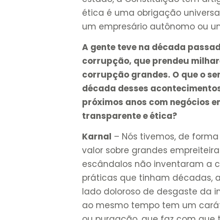
ética é uma obrigação universal
um empresário autônomo ou um 
A gente teve
na década passa
corrupção, que prendeu milhar
corrupção grandes. O que o se
década desses acontecimentos,
próximos anos com negócios ent
transparente e ética?
Karnal
– Nós tivemos, de forma
valor sobre grandes empreiteir
escândalos não inventaram a c
práticas que tinham décadas, al
lado doloroso de desgaste da 
ao mesmo tempo tem um caráte
ou purgação, que faz com que t