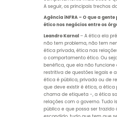
A seguir, os principais trechos d
Agência iNFRA – O que a gent
ético nos negócios entre os ór
Leandro Karnal
– A ética ela pr
não tem problema, não tem nenh
ética privada, ética nas relaçõ
o comportamento ético. Ou seja,
benéfica, que ela não funcione
restritiva de questões legais e 
ética é pública, privada ou de 
que deve existir é ética, a étic
chama de etiqueta -, a ética soc
relações com o governo. Tudo 
público e que possa ser trazido 
escondido, tudo que tem que se