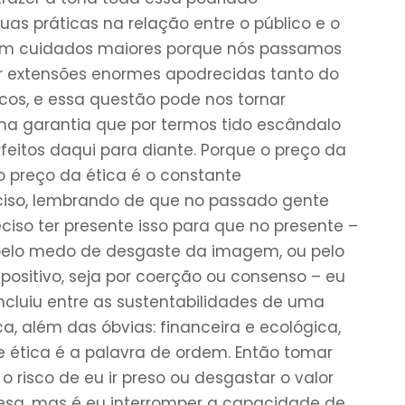
suas práticas na relação entre o público e o
stem cuidados maiores porque nós passamos
er extensões enormes apodrecidas tanto do
cos, e essa questão pode nos tornar
ma garantia que por termos tido escândalo
eitos daqui para diante. Porque o preço da
 o preço da ética é o constante
ciso, lembrando de que no passado gente
eciso ter presente isso para que no presente –
 pelo medo de desgaste da imagem, ou pelo
sitivo, seja por coerção ou consenso – eu
ncluiu entre as sustentabilidades de uma
a, além das óbvias: financeira e ecológica,
de ética é a palavra de ordem. Então tomar
o risco de eu ir preso ou desgastar o valor
esa, mas é eu interromper a capacidade de