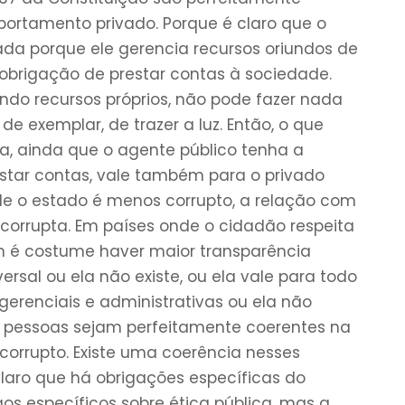
rtamento privado. Porque é claro que o
da porque ele gerencia recursos oriundos de
 obrigação de prestar contas à sociedade.
do recursos próprios, não pode fazer nada
de exemplar, de trazer a luz. Então, o que
a, ainda que o agente público tenha a
estar contas, vale também para o privado
de o estado é menos corrupto, a relação com
rrupta. Em países onde o cidadão respeita
ém é costume haver maior transparência
versal ou ela não existe, ou ela vale para todo
erenciais e administrativas ou ela não
as pessoas sejam perfeitamente coerentes na
 corrupto. Existe uma coerência nesses
 Claro que há obrigações específicas do
gos específicos sobre ética pública, mas a