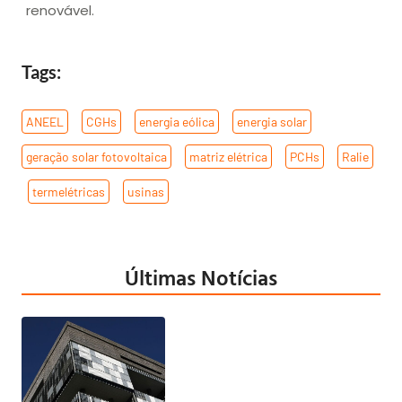
renovável.
Tags:
ANEEL
,
CGHs
,
energia eólica
,
energia solar
,
geração solar fotovoltaica
,
matriz elétrica
,
PCHs
,
Ralie
,
termelétricas
,
usinas
Últimas Notícias