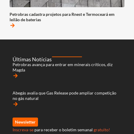
Petrobras cadastra projetos para Rnest e Termoceará em
leilão de baterias
arrow_forward
Últimas Notícias
Petrobras avança para entrar em minerais críticos, diz
Magda
arrow_forward
Abegás avalia que Gas Release pode ampliar competição
no gás natural
arrow_forward
Newsletter
Inscreva-se
para receber o boletim semanal
gratuito!