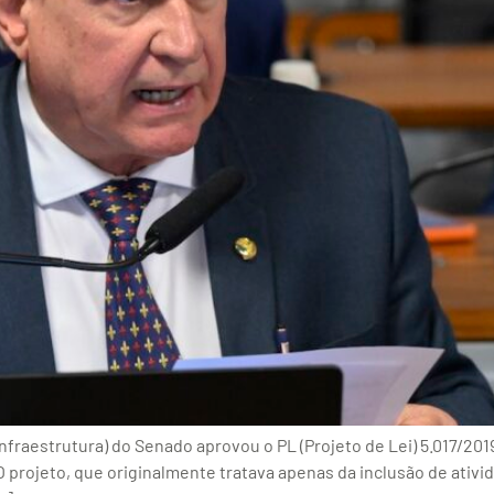
fraestrutura) do Senado aprovou o PL (Projeto de Lei) 5.017/201
 O projeto, que originalmente tratava apenas da inclusão de ati