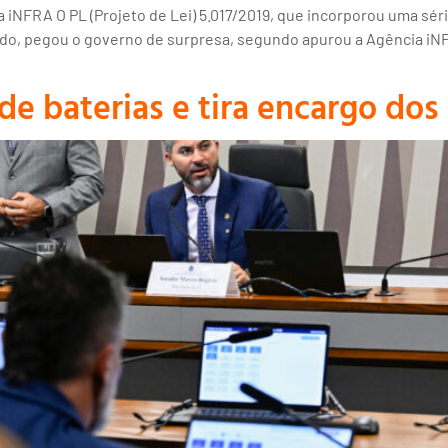
 iNFRA O PL (Projeto de Lei) 5.017/2019, que incorporou uma séri
do, pegou o governo de surpresa, segundo apurou a Agência iNFR
de baterias e tira encargo dos