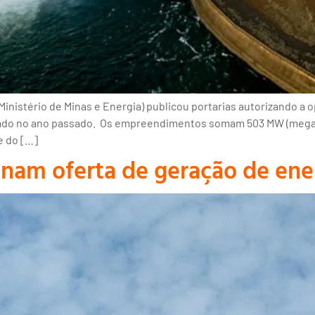
Ministério de Minas e Energia) publicou portarias autorizando a 
izado no ano passado. Os empreendimentos somam 503 MW (megawa
e do […]
onam oferta de geração de ene