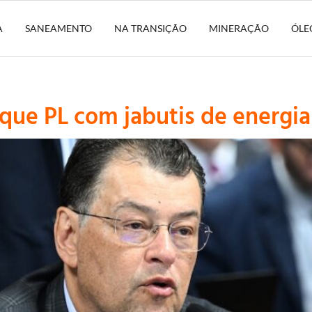
A
SANEAMENTO
NA TRANSIÇÃO
MINERAÇÃO
ÓLE
que PL com jabutis de energia 