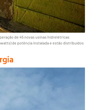
operação de 45 novas usinas hidrelétricas
tts) de potência instalada e estão distribuídos
rgia