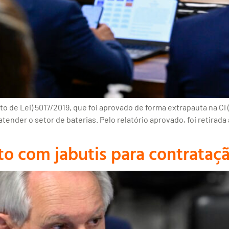
o de Lei) 5017/2019, que foi aprovado de forma extrapauta na CI
 atender o setor de baterias. Pelo relatório aprovado, foi retira
o com jabutis para contrataç