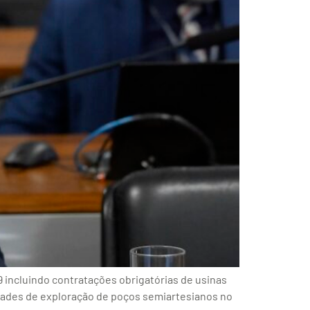
9 incluindo contratações obrigatórias de usinas
vidades de exploração de poços semiartesianos no