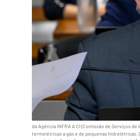
da Agência iNFRA A CI (Comissão de Serviços de In
termelétricas a gás e de pequenas hidrelétricas.