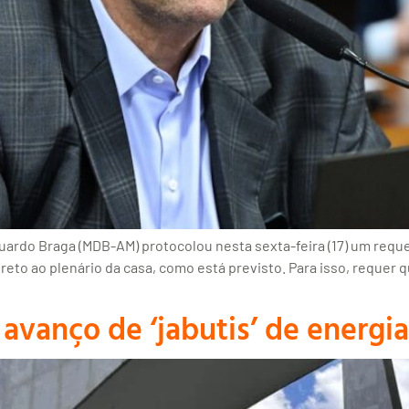
ardo Braga (MDB-AM) protocolou nesta sexta-feira (17) um reque
 direto ao plenário da casa, como está previsto. Para isso, reque
avanço de ‘jabutis’ de energi