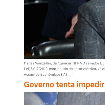
Marisa Wanzeller, da Agência iNFRA O senador Edu
Lei) 5.017/2019, com jabutis do setor elétrico, vá
Assuntos Econômicos). A […]
Governo tenta impedir 