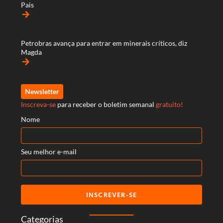
Pais
arrow_forward
Petrobras avança para entrar em minerais críticos, diz
Magda
arrow_forward
Newsletter
Inscreva-se
para receber o boletim semanal
gratuito!
Nome
Seu melhor e-mail
INSCREVER-SE
Categorias