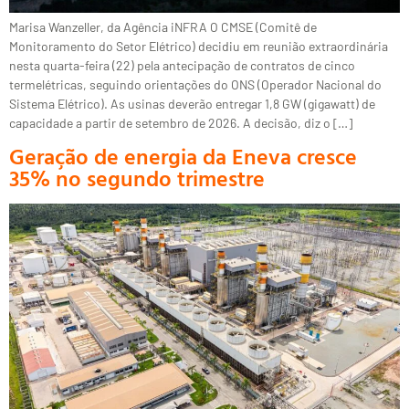
Marisa Wanzeller, da Agência iNFRA O CMSE (Comitê de
Monitoramento do Setor Elétrico) decidiu em reunião extraordinária
nesta quarta-feira (22) pela antecipação de contratos de cinco
termelétricas, seguindo orientações do ONS (Operador Nacional do
Sistema Elétrico). As usinas deverão entregar 1,8 GW (gigawatt) de
capacidade a partir de setembro de 2026. A decisão, diz o […]
Geração de energia da Eneva cresce
35% no segundo trimestre