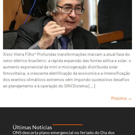
Xisto Vieira Filho* Profundas transformações marcam a atual fase do
setor elétrico brasileiro: a rápida expansão das fontes eólica e solar, o
aumento exponencial da mini e microgeração distribuída solar
fotovoltaica, a crescente eletrificação da economia e a intensificação
dos eventos climáticos extremos vêm impondo sucessivos desafios
ao planejamento e à operação do SIN (Sistema […]
Próximo
→
Últimas Notícias
ONS descarta plano emergencial no feriado do Dia dos