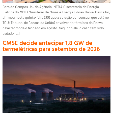
Geraldo Campos Jr., da Agência iNFRA O secretário de Energia
Elétrica do MME (Ministério de Minas e Energia), João Daniel Cascalho,
afirmou nesta quinta-feira (30) que a solução consensual que está no
TCU (Tribunal de Contas da União) envolvendo térmicas da Eneva
deve ter modelo fechado em agosto. Segundo ele, o caso tem sido
tratado […]
CMSE decide antecipar 1,8 GW de
termelétricas para setembro de 2026