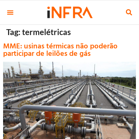
Tag:
termelétricas
MME: usinas térmicas não poderão
participar de leilões de gás