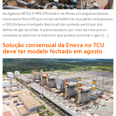
da Agência iNFRA O MME (Ministério de Minas e Energia) esclareceu
nesta sexta-feira (31) que usinas termelétricas que geram energia para
o SIN (Sistema Interligado Nacional) não poderão participar dos
leilões de gás da União. A pasta destacou por meio de nota que os
certames se destinam à indústria, que poderá contratar o gás e […]
Solução consensual da Eneva no TCU
deve ter modelo fechado em agosto