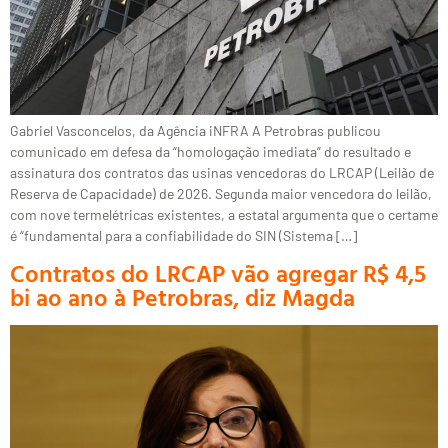
Gabriel Vasconcelos, da Agência iNFRA A Petrobras publicou
comunicado em defesa da “homologação imediata” do resultado e
assinatura dos contratos das usinas vencedoras do LRCAP (Leilão de
Reserva de Capacidade) de 2026. Segunda maior vencedora do leilão,
com nove termelétricas existentes, a estatal argumenta que o certame
é “fundamental para a confiabilidade do SIN (Sistema […]
Contratos do LRCAP vão agregar R$ 4,5
bi ao ano à Petrobras, diz Magda