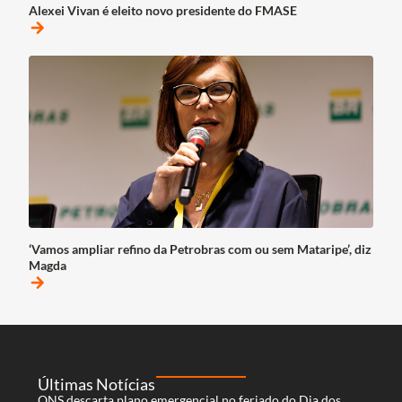
Alexei Vivan é eleito novo presidente do FMASE
arrow_forward
‘Vamos ampliar refino da Petrobras com ou sem Mataripe’, diz
Magda
arrow_forward
Últimas Notícias
ONS descarta plano emergencial no feriado do Dia dos