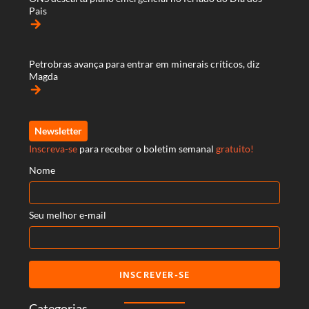
Pais
arrow_forward
Petrobras avança para entrar em minerais críticos, diz
Magda
arrow_forward
Newsletter
Inscreva-se
para receber o boletim semanal
gratuito!
Nome
Seu melhor e-mail
INSCREVER-SE
Categorias