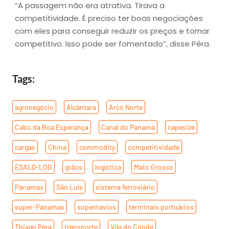
“A passagem não era atrativa. Tirava a
competitividade. É preciso ter boas negociações
com eles para conseguir reduzir os preços e tornar
competitivo. Isso pode ser fomentado”, disse Pêra.
Tags:
agronegócio
,
Alcântara
,
Arco Norte
,
Cabo da Boa Esperança
,
Canal do Panamá
,
capesize
,
cargas
,
China
,
commodity
,
competitividade
,
ESALQ-LOG
,
grãos
,
logística
,
Mato Grosso
,
Panamax
,
São Luís
,
sistema ferroviário
,
super-Panamax
,
supernavios
,
terminais portuários
,
Thiago Pêra
,
transporte
,
Vila do Conde