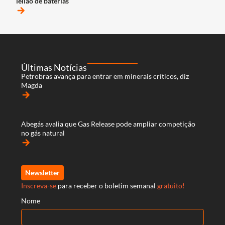
leilão de baterias
arrow_forward
Últimas Notícias
Petrobras avança para entrar em minerais críticos, diz
Magda
arrow_forward
Abegás avalia que Gas Release pode ampliar competição
no gás natural
arrow_forward
Newsletter
Inscreva-se
para receber o boletim semanal
gratuito!
Nome