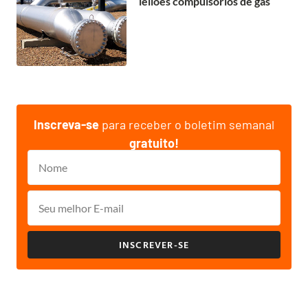
leilões compulsórios de gás
Inscreva-se
para receber o boletim semanal
gratuito!
INSCREVER-SE