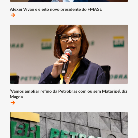
Alexei Vivan é eleito novo presidente do FMASE
arrow_forward
‘Vamos ampliar refino da Petrobras com ou sem Mataripe’, diz
Magda
arrow_forward