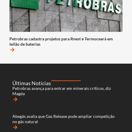
Petrobras cadastra projetos para Rnest e Termoceará em
leilão de baterias
arrow_forward
Últimas Notícias
Petrobras avança para entrar em minerais críticos, diz
Magda
arrow_forward
Abegás avalia que Gas Release pode ampliar competição
no gás natural
arrow_forward