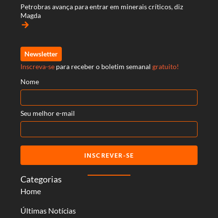
Petrobras avança para entrar em minerais críticos, diz
Magda
arrow_forward
Newsletter
Inscreva-se
para receber o boletim semanal
gratuito!
Nome
Seu melhor e-mail
INSCREVER-SE
Categorias
Home
Últimas Notícias