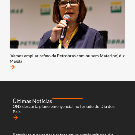
‘Vamos ampliar refino da Petrobras com ou sem Mataripe’, diz
Magda
arrow_forward
Últimas Notícias
ONS descarta plano emergencial no feriado do Dia dos
Pais
arrow_forward
Petrobras avança para entrar em minerais críticos, diz