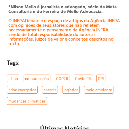
*Nilson Mello é jornalista e advogado, sócio da Meta
Consultoria e do Ferreira de Mello Advocacia.
O iNFRADebate é o espaço de artigos da Agência iNFRA
com opiniões de seus atores que não refletem
necessariamente o pensamento da Agência iNFRA,
sendo de total responsabilidade do autor as
informações, juízos de valor e conceitos descritos no
texto.
Tags:
clima
,
comunicação
,
COP26
,
Covid-19
,
CPI
,
crise energética
,
energia
,
logística
,
meio ambiente
,
mudanças climáticas
Últimas Notícias