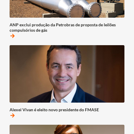
ANP exclui produção da Petrobras de proposta de leilões
compulsórios de gás
arrow_forward
Alexei Vivan é eleito novo presidente do FMASE
arrow_forward