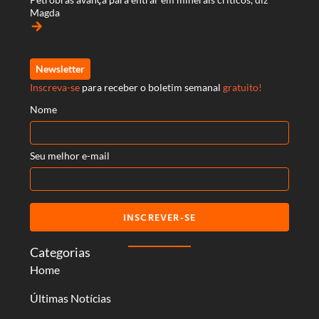
Magda
arrow_forward
Newsletter
Inscreva-se
para receber o boletim semanal
gratuito!
Nome
Seu melhor e-mail
INSCREVER-SE
Categorias
Home
Últimas Notícias