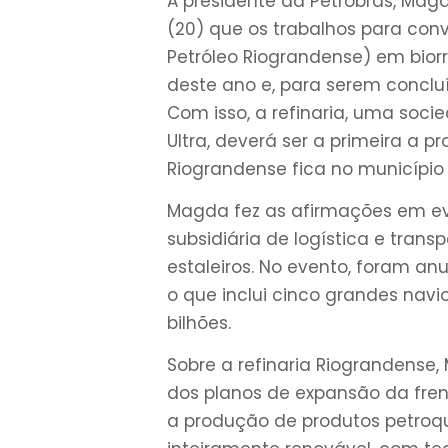
A presidente da Petrobras, Mag
(20) que os trabalhos para conv
Petróleo Riograndense) em bio
deste ano e, para serem conclu
Com isso, a refinaria, uma soc
Ultra, deverá ser a primeira a p
Riograndense fica no município 
Magda fez as afirmações em ev
subsidiária de logística e trans
estaleiros. No evento, foram a
o que inclui cinco grandes navio
bilhões.
Sobre a refinaria Riograndense
dos planos de expansão da frent
a produção de produtos petroq