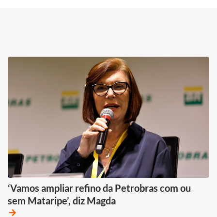
‘Vamos ampliar refino da Petrobras com ou
sem Mataripe’, diz Magda
arrow_forward