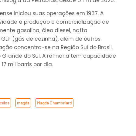
nologia da Petrobras, desde o fim de 2023.
dense iniciou suas operações em 1937. A
ividade a produção e comercialização de
ente gasolina, óleo diesel, nafta
 GLP (gás de cozinha), além de outros
ção concentra-se na Região Sul do Brasil,
 Grande do Sul. A refinaria tem capacidade
 mil barris por dia.
celos
,
magda
,
Magda Chambriard
,