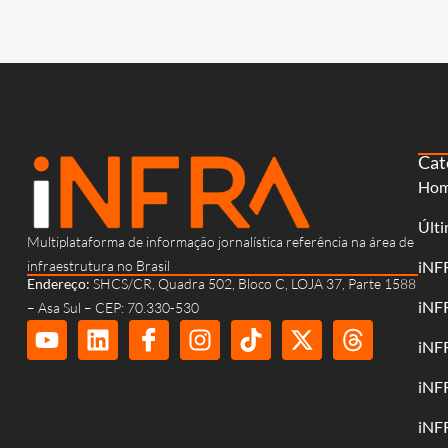
Cat
Ho
Últi
Multiplataforma de informação jornalística referência na área de
infraestrutura no Brasil
iNF
Endereço:
SHCS/CR, Quadra 502, Bloco C, LOJA 37, Parte 1588
iNF
– Asa Sul – CEP: 70.330-530
iNF
iNF
iNF