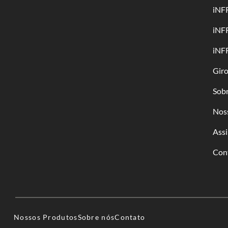
iNF
iNF
iNF
Gir
Sob
Nos
Assi
Con
Nossos Produtos
Sobre nós
Contato