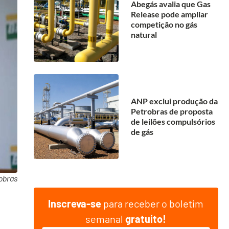
Abegás avalia que Gas
Release pode ampliar
competição no gás
natural
ANP exclui produção da
Petrobras de proposta
de leilões compulsórios
de gás
obras
Inscreva-se
para receber o boletim
semanal
gratuito!