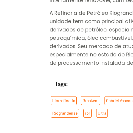
inteiramente renovável, com tec
A Refinaria de Petróleo Riogran
unidade tem como principal at
derivados de petróleo, especialm
petroquímica, óleo combustível,
derivados. Seu mercado de atua
especialmente no estado do Rio
de processamento instalada de 17
Tags:
biorrefinaria
,
Braskem
,
Gabriel Vascon
Riograndense
,
rpr
,
Ultra