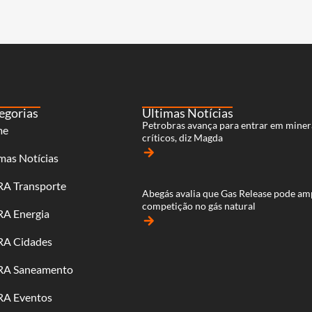
egorias
Últimas Notícias
Petrobras avança para entrar em miner
me
críticos, diz Magda
arrow_forward
mas Notícias
RA Transporte
Abegás avalia que Gas Release pode am
competição no gás natural
RA Energia
arrow_forward
RA Cidades
RA Saneamento
RA Eventos