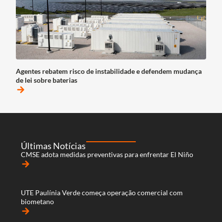
Agentes rebatem risco de instabilidade e defendem mudança
de lei sobre baterias
arrow_forward
Últimas Notícias
CMSE adota medidas preventivas para enfrentar El Niño
arrow_forward
UTE Paulínia Verde começa operação comercial com
biometano
arrow_forward