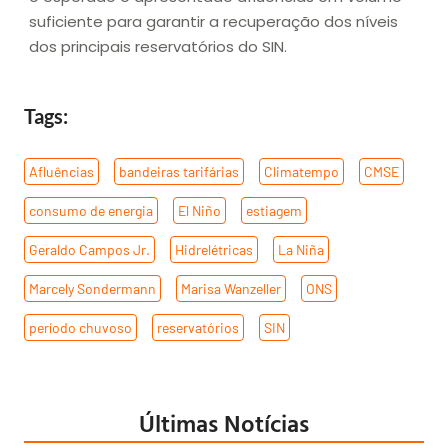
suficiente para garantir a recuperação dos níveis
dos principais reservatórios do SIN.
Tags:
Afluências
,
bandeiras tarifárias
,
Climatempo
,
CMSE
,
consumo de energia
,
El Niño
,
estiagem
,
Geraldo Campos Jr.
,
Hidrelétricas
,
La Niña
,
Marcely Sondermann
,
Marisa Wanzeller
,
ONS
,
período chuvoso
,
reservatórios
,
SIN
Últimas Notícias