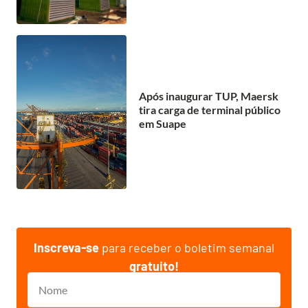
Após inaugurar TUP, Maersk
tira carga de terminal público
em Suape
Inscreva-se
para receber o boletim semanal
gratuito!