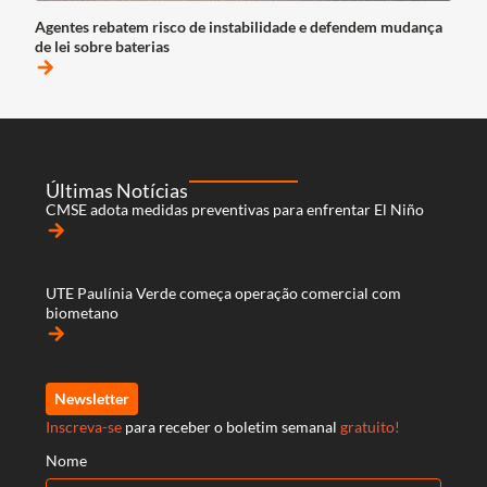
Agentes rebatem risco de instabilidade e defendem mudança
de lei sobre baterias
arrow_forward
Últimas Notícias
CMSE adota medidas preventivas para enfrentar El Niño
arrow_forward
UTE Paulínia Verde começa operação comercial com
biometano
arrow_forward
Newsletter
Inscreva-se
para receber o boletim semanal
gratuito!
Nome