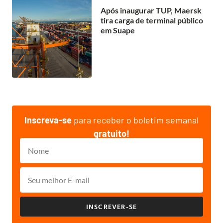
Após inaugurar TUP, Maersk
tira carga de terminal público
em Suape
Inscreva-se
para receber o boletim semanal
gratuito!
INSCREVER-SE