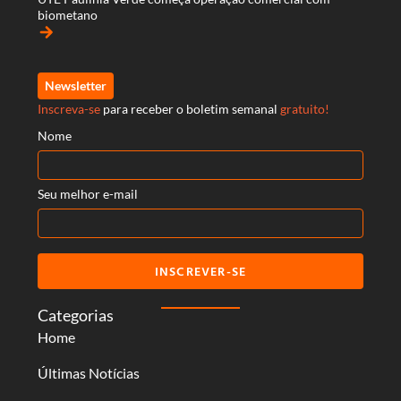
biometano
arrow_forward
Newsletter
Inscreva-se
para receber o boletim semanal
gratuito!
Nome
Seu melhor e-mail
INSCREVER-SE
Categorias
Home
Últimas Notícias