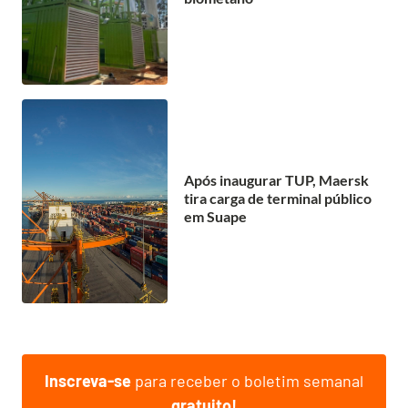
Após inaugurar TUP, Maersk
tira carga de terminal público
em Suape
Inscreva-se
para receber o boletim semanal
gratuito!