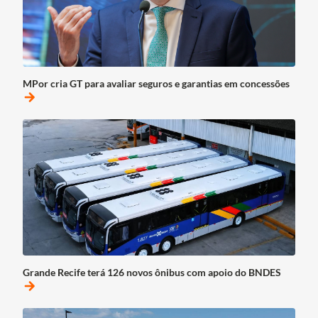
MPor cria GT para avaliar seguros e garantias em concessões
arrow_forward
Grande Recife terá 126 novos ônibus com apoio do BNDES
arrow_forward