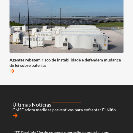
Agentes rebatem risco de instabilidade e defendem mudança
de lei sobre baterias
arrow_forward
Últimas Notícias
CMSE adota medidas preventivas para enfrentar El Niño
arrow_forward
UTE Paulínia Verde começa operação comercial com