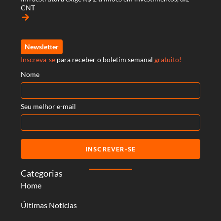
CNT
arrow_forward
Newsletter
Inscreva-se
para receber o boletim semanal
gratuito!
Nome
Seu melhor e-mail
INSCREVER-SE
Categorias
Home
Últimas Notícias