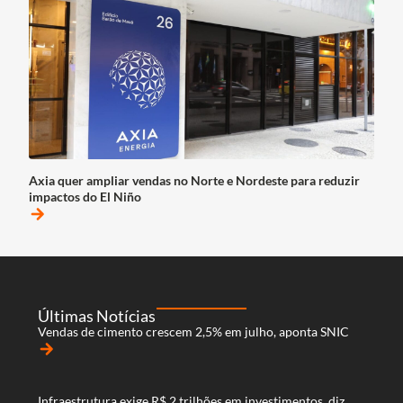
Axia quer ampliar vendas no Norte e Nordeste para reduzir
impactos do El Niño
arrow_forward
Últimas Notícias
Vendas de cimento crescem 2,5% em julho, aponta SNIC
arrow_forward
Infraestrutura exige R$ 2 trilhões em investimentos, diz