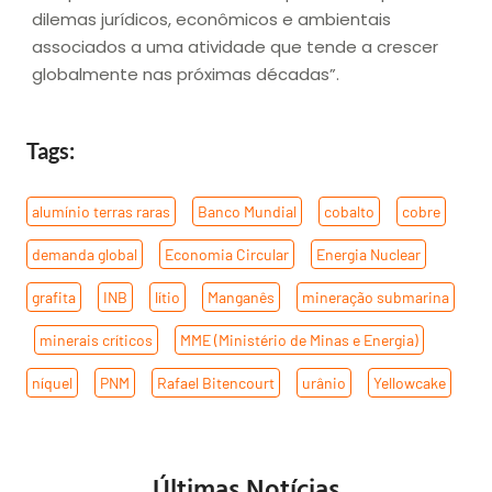
dilemas jurídicos, econômicos e ambientais
associados a uma atividade que tende a crescer
globalmente nas próximas décadas”.
Tags:
alumínio terras raras
,
Banco Mundial
,
cobalto
,
cobre
,
demanda global
,
Economia Circular
,
Energia Nuclear
,
grafita
,
INB
,
lítio
,
Manganês
,
mineração submarina
,
minerais críticos
,
MME (Ministério de Minas e Energia)
,
níquel
,
PNM
,
Rafael Bitencourt
,
urânio
,
Yellowcake
Últimas Notícias