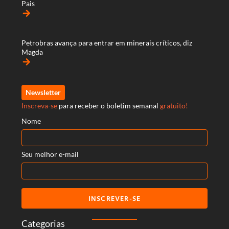
Pais
arrow_forward
Petrobras avança para entrar em minerais críticos, diz
Magda
arrow_forward
Newsletter
Inscreva-se
para receber o boletim semanal
gratuito!
Nome
Seu melhor e-mail
INSCREVER-SE
Categorias