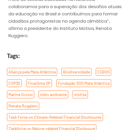
colaboramos para a superação dos desafios atuais
da educação no Brasil e contribuímos para formar
cidadãos protagonistas na agenda climática”,
afirma a presidente do Instituto Motiva, Renata
Ruggiero.
Tags:
Aliança pela Mata Atlântica
,
Biodiversidade
,
CEBDS
,
COP30
,
Finaclima SP
,
Fundação SOS Mata Atlântica
,
Marina Grossi
,
meio ambiente
,
motiva
,
Renata Ruggiero
,
Task Force on Climate-Related Financial Disclosures
,
Taskforce on Nature-related Financial Disclosure