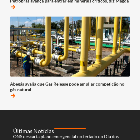
Petrobras avança para entrar em minerais críticos, diz Magda
arrow_forward
Abegás avalia que Gas Release pode ampliar competição no
gás natural
arrow_forward
Últimas Notícias
ONS descarta plano emergencial no feriado do Dia dos