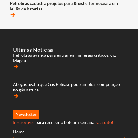
Petrobras cadastra projetos para Rnest e Termoceará em
leilão de baterias
arrow_forward
Últimas Notícias
Petrobras avança para entrar em minerais críticos, diz
Magda
arrow_forward
Abegás avalia que Gas Release pode ampliar competição
no gás natural
arrow_forward
Newsletter
Inscreva-se
para receber o boletim semanal
gratuito!
Nome