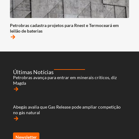
Petrobras cadastra projetos para Rnest e Termoceará em
leilão de baterias
arrow_forward
Últimas Notícias
Petrobras avança para entrar em minerais críticos, diz
Magda
arrow_forward
Abegás avalia que Gas Release pode ampliar competição
no gás natural
arrow_forward
Newsletter