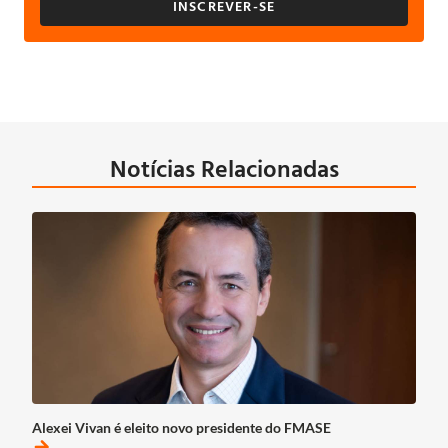
INSCREVER-SE
Notícias Relacionadas
Alexei Vivan é eleito novo presidente do FMASE
arrow_forward