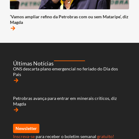
‘Vamos ampliar refino da Petrobras com ou sem Mataripe’, diz
Magda
arrow_forward
Últimas Notícias
ONS descarta plano emergencial no feriado do Dia dos
Pais
arrow_forward
Petrobras avança para entrar em minerais críticos, diz
Magda
arrow_forward
Newsletter
Inscreva-se
para receber o boletim semanal
gratuito!