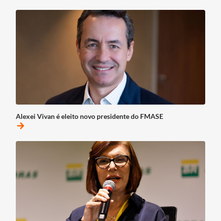
Alexei Vivan é eleito novo presidente do FMASE
arrow_forward