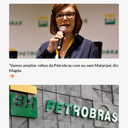
‘Vamos ampliar refino da Petrobras com ou sem Mataripe’, diz
Magda
arrow_forward