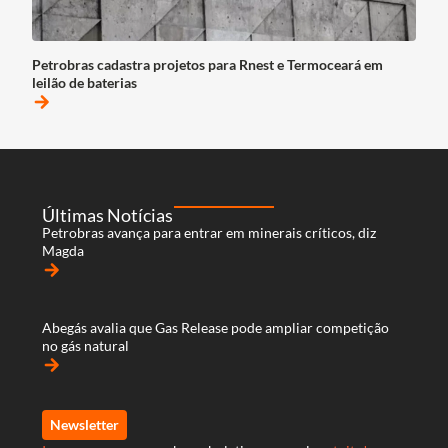
Petrobras cadastra projetos para Rnest e Termoceará em
leilão de baterias
arrow_forward
Últimas Notícias
Petrobras avança para entrar em minerais críticos, diz
Magda
arrow_forward
Abegás avalia que Gas Release pode ampliar competição
no gás natural
arrow_forward
Newsletter