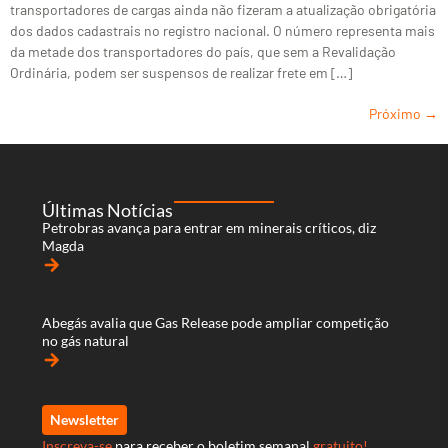
transportadores de cargas ainda não fizeram a atualização obrigatória
dos dados cadastrais no registro nacional. O número representa mais
da metade dos transportadores do país, que sem a Revalidação
Ordinária, podem ser suspensos de realizar frete em […]
Próximo
→
Últimas Notícias
Petrobras avança para entrar em minerais críticos, diz
Magda
arrow_forward
Abegás avalia que Gas Release pode ampliar competição
no gás natural
arrow_forward
Newsletter
Inscreva-se
para receber o boletim semanal
gratuito!