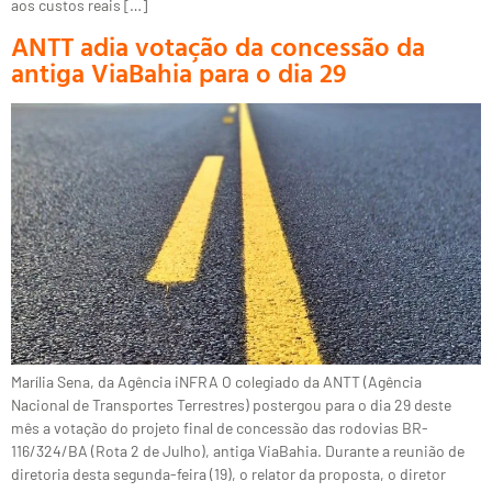
aos custos reais […]
ANTT adia votação da concessão da
antiga ViaBahia para o dia 29
Marília Sena, da Agência iNFRA O colegiado da ANTT (Agência
Nacional de Transportes Terrestres) postergou para o dia 29 deste
mês a votação do projeto final de concessão das rodovias BR-
116/324/BA (Rota 2 de Julho), antiga ViaBahia. Durante a reunião de
diretoria desta segunda-feira (19), o relator da proposta, o diretor