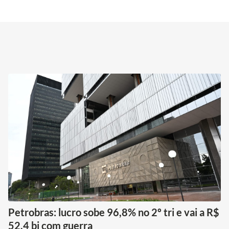
Petrobras: lucro sobe 96,8% no 2º tri e vai a R$
52,4 bi com guerra