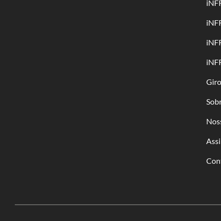
iNF
iNF
iNF
iNF
Gir
Sob
Nos
Assi
Con