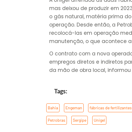
mas deixou de produzir em 2023
o gás natural, matéria prima do 
operação. Desde então, a Petro
recolocá-las em operação medi
manutenção, o que acontece a
O contrato com a nova operado
empregos diretos e indiretos pa
da mão de obra local, informou 
Tags:
Bahia
,
Engeman
,
fábricas de fertilizantes
Petrobras
,
Sergipe
,
Unigel