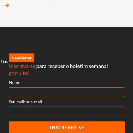
arrow_forward
Newsletter
e Gas
Inscreva-se
para receber o boletim semanal
gratuito!
Nome
Seu melhor e-mail
INSCREVER-SE