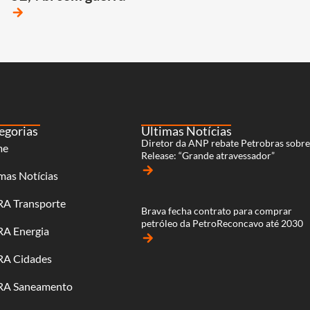
arrow_forward
egorias
Últimas Notícias
Diretor da ANP rebate Petrobras sobr
me
Release: “Grande atravessador”
arrow_forward
mas Notícias
RA Transporte
Brava fecha contrato para comprar
petróleo da PetroReconcavo até 2030
RA Energia
arrow_forward
RA Cidades
RA Saneamento