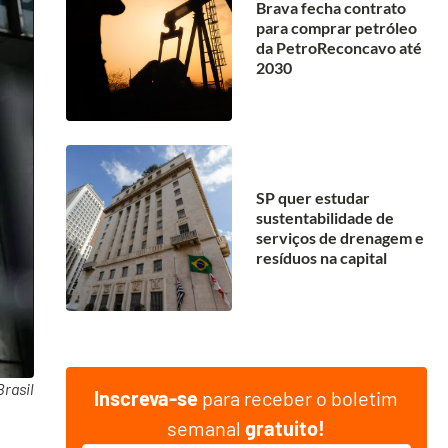
Brava fecha contrato
para comprar petróleo
da PetroReconcavo até
2030
SP quer estudar
sustentabilidade de
serviços de drenagem e
resíduos na capital
rasil
Inscreva-se
para receber o boletim
semanal
gratuito!