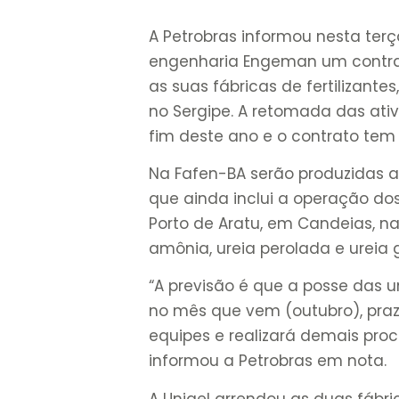
A Petrobras informou nesta ter
engenharia Engeman um contr
as suas fábricas de fertilizant
no Sergipe. A retomada das ati
fim deste ano e o contrato tem
Na Fafen-BA serão produzidas a
que ainda inclui a operação do
Porto de Aratu, em Candeias, na
amônia, ureia perolada e ureia 
“A previsão é que a posse das u
no mês que vem (outubro), praz
equipes e realizará demais pr
informou a Petrobras em nota.
A Unigel arrendou as duas fábric