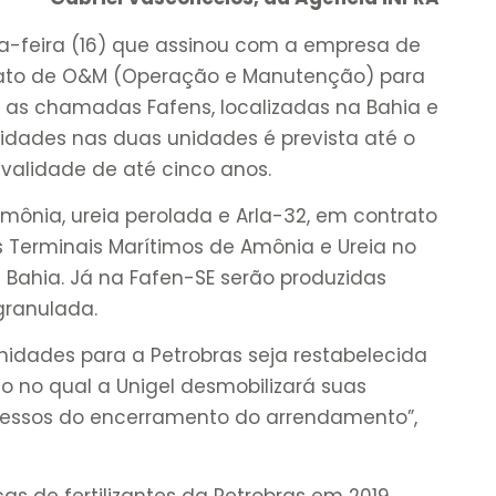
ça-feira (16) que assinou com a empresa de
ato de O&M (Operação e Manutenção) para
es, as chamadas Fafens, localizadas na Bahia e
vidades nas duas unidades é prevista até o
 validade de até cinco anos.
mônia, ureia perolada e Arla-32, em contrato
s Terminais Marítimos de Amônia e Ureia no
 Bahia. Já na Fafen-SE serão produzidas
granulada.
nidades para a Petrobras seja restabelecida
o no qual a Unigel desmobilizará suas
ocessos do encerramento do arrendamento”,
as de fertilizantes da Petrobras em 2019,