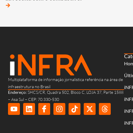
arrow_forward
Cat
Ho
Últi
Multiplataforma de informação jornalística referência na área de
infraestrutura no Brasil
iNF
Endereço:
SHCS/CR, Quadra 502, Bloco C, LOJA 37, Parte 1588
iNF
– Asa Sul – CEP: 70.330-530
iNF
iNF