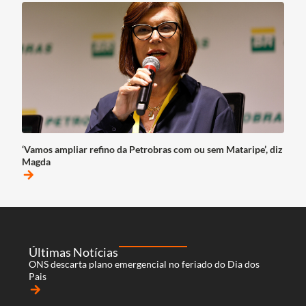
‘Vamos ampliar refino da Petrobras com ou sem Mataripe’, diz
Magda
arrow_forward
Últimas Notícias
ONS descarta plano emergencial no feriado do Dia dos
Pais
arrow_forward