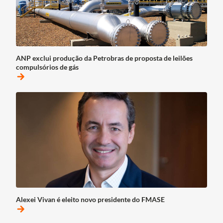
ANP exclui produção da Petrobras de proposta de leilões
compulsórios de gás
arrow_forward
Alexei Vivan é eleito novo presidente do FMASE
arrow_forward