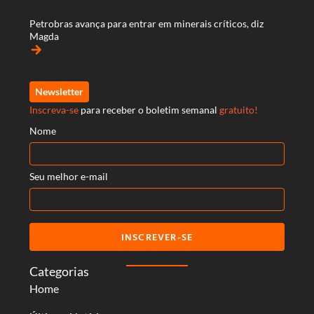
Petrobras avança para entrar em minerais críticos, diz
Magda
arrow_forward
Newsletter
Inscreva-se
para receber o boletim semanal
gratuito!
Nome
Seu melhor e-mail
INSCREVER-SE
Categorias
Home