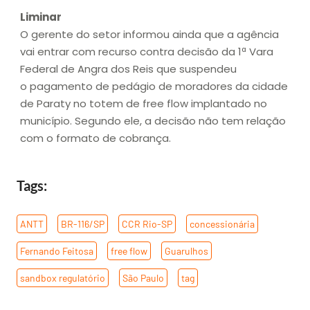
Liminar
O gerente do setor informou ainda que a agência
vai entrar com recurso contra decisão da 1ª Vara
Federal de Angra dos Reis que suspendeu
o pagamento de pedágio de moradores da cidade
de Paraty no totem de free flow implantado no
município. Segundo ele, a decisão não tem relação
com o formato de cobrança.
Tags:
ANTT
,
BR-116/SP
,
CCR Rio-SP
,
concessionária
,
Fernando Feitosa
,
free flow
,
Guarulhos
,
sandbox regulatório
,
São Paulo
,
tag