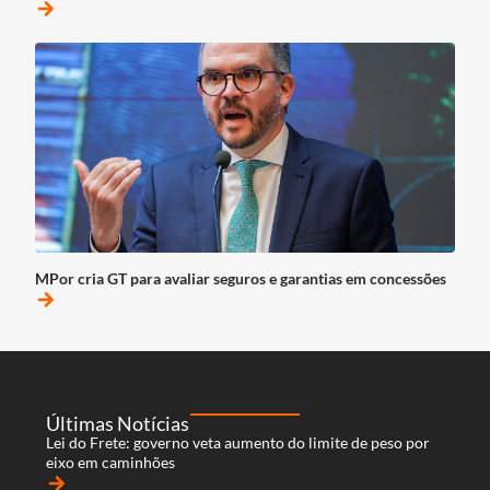
arrow_forward
MPor cria GT para avaliar seguros e garantias em concessões
arrow_forward
Últimas Notícias
Lei do Frete: governo veta aumento do limite de peso por
eixo em caminhões
arrow_forward