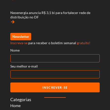
Neoenergia anuncia R$ 3,1 bi para fortalecer rede de
distribuição no DF
arrow_forward
Newsletter
Inscreva-se
para receber o boletim semanal
gratuito!
Nome
Seu melhor e-mail
INSCREVER-SE
Categorias
Home