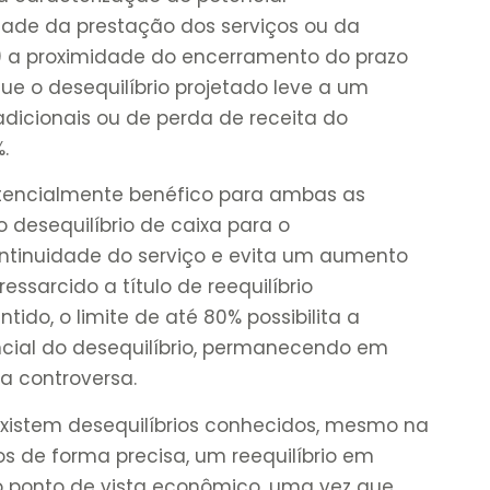
de da prestação dos serviços ou da
ii) a proximidade do encerramento do prazo
 que o desequilíbrio projetado leve a um
dicionais ou de perda de receita do
.
encialmente benéfico para ambas as
o desequilíbrio de caixa para o
ontinuidade do serviço e evita um aumento
essarcido a título de reequilíbrio
ido, o limite de até 80% possibilita a
ial do desequilíbrio, permanecendo em
a controversa.
existem desequilíbrios conhecidos, mesmo na
os de forma precisa, um reequilíbrio em
 do ponto de vista econômico, uma vez que