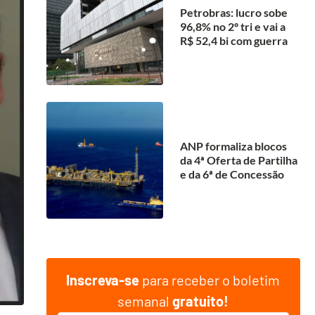
Petrobras: lucro sobe
96,8% no 2º tri e vai a
R$ 52,4 bi com guerra
ANP formaliza blocos
da 4ª Oferta de Partilha
e da 6ª de Concessão
Inscreva-se
para receber o boletim
semanal
gratuito!