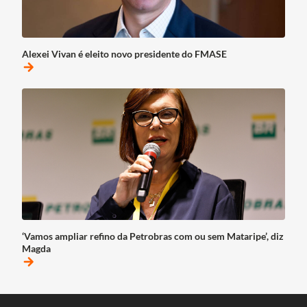
Alexei Vivan é eleito novo presidente do FMASE
arrow_forward
‘Vamos ampliar refino da Petrobras com ou sem Mataripe’, diz
Magda
arrow_forward