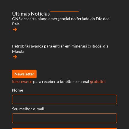
Últimas Notícias
ONS descarta plano emergencial no feriado do Dia dos
Pais
arrow_forward
Petrobras avança para entrar em minerais críticos, diz
Magda
arrow_forward
Newsletter
Inscreva-se
para receber o boletim semanal
gratuito!
Nome
Seu melhor e-mail