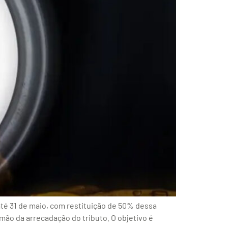
té 31 de maio, com restituição de 50% dessa
ão da arrecadação do tributo. O objetivo é