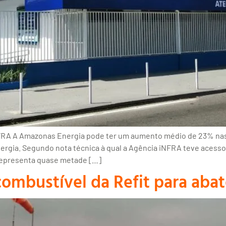
iNFRA A Amazonas Energia pode ter um aumento médio de 23% nas
nergia. Segundo nota técnica à qual a Agência iNFRA teve acess
 representa quase metade […]
combustível da Refit para aba