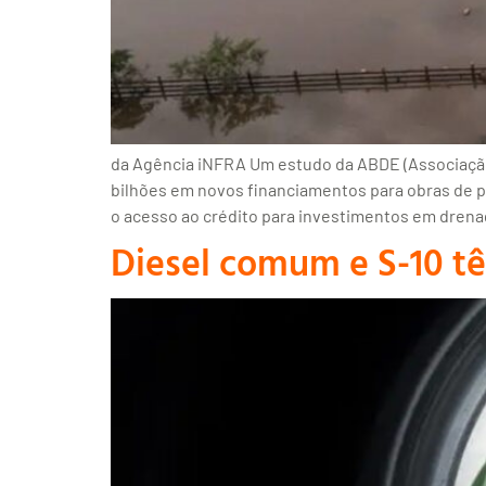
da Agência iNFRA Um estudo da ABDE (Associação 
bilhões em novos financiamentos para obras de p
o acesso ao crédito para investimentos em dren
Diesel comum e S-10 tê