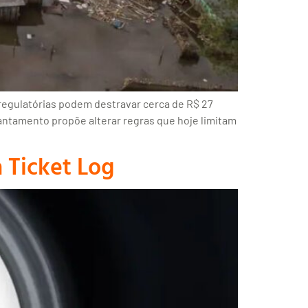
regulatórias podem destravar cerca de R$ 27
antamento propõe alterar regras que hoje limitam
 Ticket Log