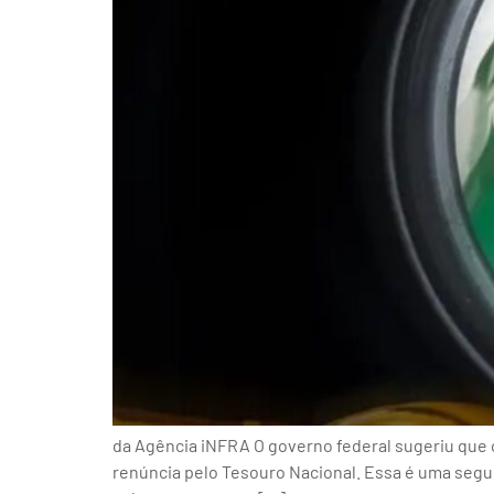
da Agência iNFRA O governo federal sugeriu que 
renúncia pelo Tesouro Nacional. Essa é uma segun