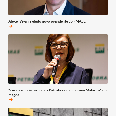
Alexei Vivan é eleito novo presidente do FMASE
arrow_forward
‘Vamos ampliar refino da Petrobras com ou sem Mataripe’, diz
Magda
arrow_forward