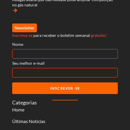
no gás natural
arrow_forward
Newsletter
Inscreva-se
para receber o boletim semanal
gratuito!
Nome
Seu melhor e-mail
INSCREVER-SE
Categorias
Home
Últimas Notícias