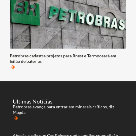
Petrobras cadastra projetos para Rnest e Termoceará em
leilão de baterias
arrow_forward
Últimas Notícias
Petrobras avança para entrar em minerais críticos, diz
Magda
arrow_forward
Abegás avalia que Gas Release pode ampliar competição